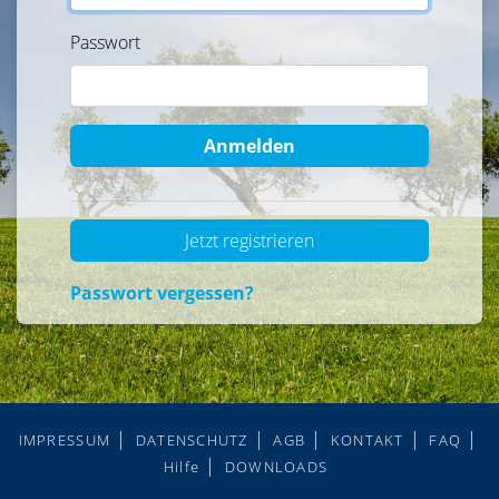
Passwort
Anmelden
Jetzt registrieren
Passwort vergessen?
IMPRESSUM
DATENSCHUTZ
AGB
KONTAKT
FAQ
Hilfe
DOWNLOADS