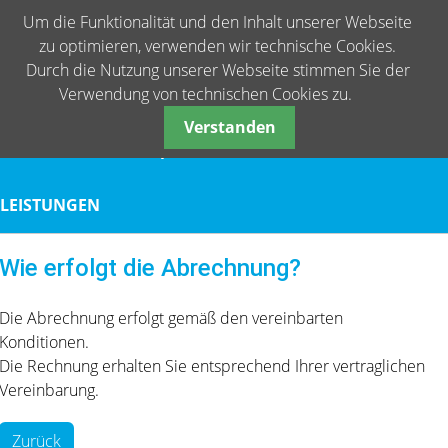
Um die Funktionalität und den Inhalt unserer Webseite
zu optimieren, verwenden wir technische Cookies.
Durch die Nutzung unserer Webseite stimmen Sie der
Verwendung von technischen Cookies zu.
Verstanden
START
WAS IST citipost.online?
ANMELDE
LEISTUNGEN
Wie erfolgt die Abrechnung?
Die Abrechnung erfolgt gemäß den vereinbarten
Konditionen.
Die Rechnung erhalten Sie entsprechend Ihrer vertraglichen
Vereinbarung.
Zurück